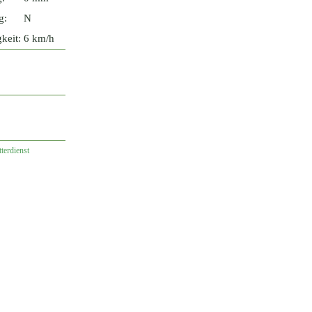
g:
N
keit:
6 km/h
terdienst