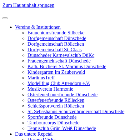
Zum Hauptinhalt springen
Vereine & Institutionen
Brauchtumsfreunde Silbecke
Dorfgemeinschaft Dünschede
Dorfgemeinschaft Röllecken
Dorfgemeinschaft St. Claas
Dünscheder Karnevalsclub DüKc
Frauengemeinschaft Dünschede
Kath. Bücherei St. Martinus Dünschede
Kindergarten Im Zauberwald
MartinusTreff
Modellflug Club Attendorn e.V.
Musikverein Harmonie
Osterfeuerbauerfreunde Dünschede
Osterfeuerfreunde Röllecken
Schießsportverein Röllecken
St. Sebastianus Schützenbruderschaft Dünschede
Sportfreunde Dünschede
Tambourcorps Dünschede
Tennisclub Grün-Weiß Dünschede
Das untere Repetal
Unsere Dörfer