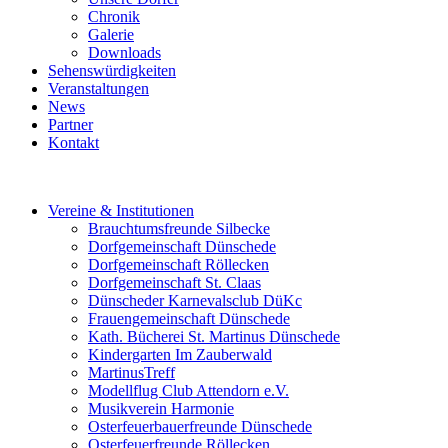
Chronik
Galerie
Downloads
Sehenswürdigkeiten
Veranstaltungen
News
Partner
Kontakt
Vereine & Institutionen
Brauchtumsfreunde Silbecke
Dorfgemeinschaft Dünschede
Dorfgemeinschaft Röllecken
Dorfgemeinschaft St. Claas
Dünscheder Karnevalsclub DüKc
Frauengemeinschaft Dünschede
Kath. Bücherei St. Martinus Dünschede
Kindergarten Im Zauberwald
MartinusTreff
Modellflug Club Attendorn e.V.
Musikverein Harmonie
Osterfeuerbauerfreunde Dünschede
Osterfeuerfreunde Röllecken