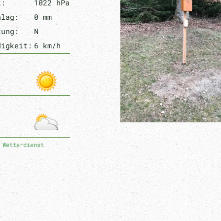
k:
1022 hPa
hlag:
0 mm
tung:
N
digkeit:
6 km/h
 Wetterdienst