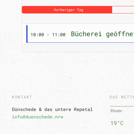
Vorheriger Tag
Bücherei geöffne
10:00 - 11:00
KONTAKT
DAS WETT
Dünschede & das untere Repetal
Heute
info@duenschede.nrw
19°C