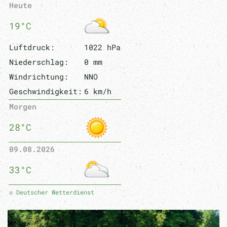
Heute
19°C
Luftdruck:
1022 hPa
Niederschlag:
0 mm
Windrichtung:
NNO
Geschwindigkeit:
6 km/h
Morgen
28°C
09.08.2026
33°C
© Deutscher Wetterdienst