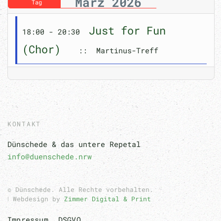
März 2026
Tag
Just for Fun
18:00 - 20:30
(Chor)
:: Martinus-Treff
KONTAKT
Dünschede & das untere Repetal
info@duenschede.nrw
© Dünschede. Alle Rechte vorbehalten.
ǀ Webdesign by
Zimmer Digital & Print
Impressum
DSGVO