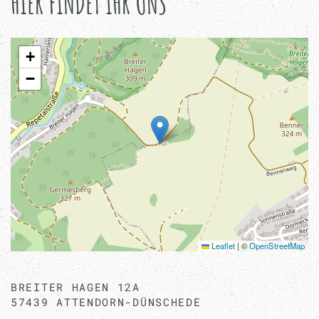
HIER FINDET IHR UNS
+
−
Leaflet
|
©
OpenStreetMap
BREITER HAGEN 12A
57439 ATTENDORN-DÜNSCHEDE