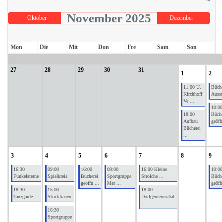
November 2025
Oktober
Dezember
Mon
Die
Mit
Don
Fre
Sam
Son
27
28
29
30
31
1
2
11:00 U.
Büche
Kirchhoff
Ausst
Ve ...
10:0
18:00
Büche
Aufbau
geöff
Bücherei
...
3
4
5
6
7
8
9
16:30
09:00
16:00
09:00
16:00 Kleine
10:0
Funkelsterne
Spielkreis
Bücherei
Sportgruppe
Strolche ...
Büche
geöffn ...
Mer ...
geöff
18:30
15:00
18:00
Tanzgarde
Strickfrauen
Dorfgemeinschaf
...
16:30
Sportgruppe