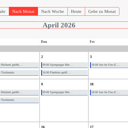
ahr
Nach Monat
Nach Woche
Heute
Gehe zu Monat
April 2026
Don
Fre
2
3
 Bücherei geöffn ...
09:00 Sportgruppe Mer ...
18:00 Just for Fun (C ...
 Tischtennis
16:00 Pfarrbüro geöff ...
9
10
 Bücherei geöffn ...
09:00 Sportgruppe Mer ...
18:00 Just for Fun (C ...
 Tischtennis
16
17