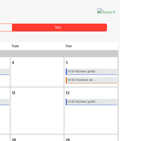
Mai
Sam
Son
4
5
10:00 Bücherei geöffn ...
18:00 Osterfeuer der ...
11
12
10:00 Bücherei geöffn ...
18
19