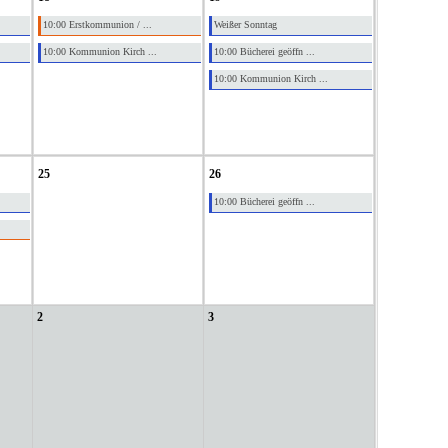
10:00 Erstkommunion / ...
Weißer Sonntag
10:00 Kommunion Kirch ...
10:00 Bücherei geöffn ...
10:00 Kommunion Kirch ...
25
26
10:00 Bücherei geöffn ...
2
3