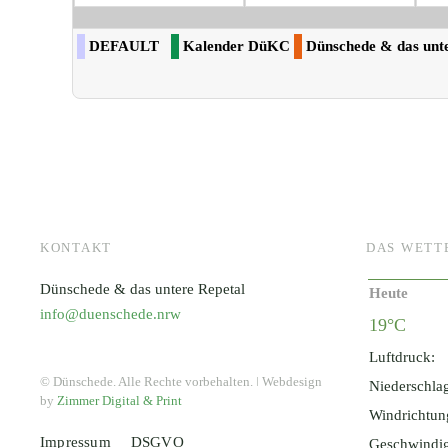
DEFAULT
Kalender DüKC
Dünschede & das unte
KONTAKT
DAS WETT
Dünschede & das untere Repetal
Heute
info@duenschede.nrw
19°C
Luftdruck:
© Dünschede. Alle Rechte vorbehalten. ǀ Webdesign
Niederschla
by
Zimmer Digital & Print
Windrichtun
Impressum
DSGVO
Geschwindig