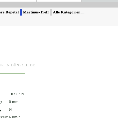
re Repetal
Martinus-Treff
Alle Kategorien ...
ER IN DÜNSCHEDE
1022 hPa
g:
0 mm
g:
N
keit:
6 km/h