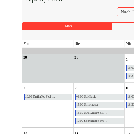
Nach J
März
Mon
Die
Mit
30
31
1
16:00
16:30
6
7
8
10:00 Taufkaffee Feck ...
09:00 Spielkreis
16:00
15:00 Strickfrauen
16:30
16:30 Sportgruppe Rat ...
19:00 Sportgruppe Stu ...
13
14
15